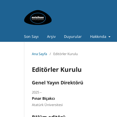
Son Sayı
Arşiv
Duyurular
Hakkında
Ana Sayfa
/
Editörler Kurulu
Editörler Kurulu
Genel Yayın Direktörü
2025 –
Pınar Biçakcı
Atatürk Üniversitesi
Bölüm editörü