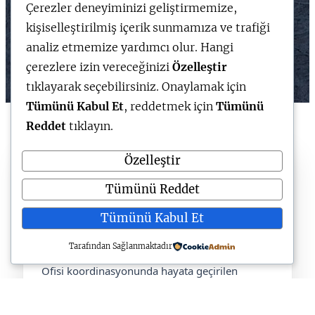
Çerezler deneyiminizi geliştirmemize,
kişiselleştirilmiş içerik sunmamıza ve trafiği
analiz etmemize yardımcı olur. Hangi
çerezlere izin vereceğinizi
Özelleştir
tıklayarak seçebilirsiniz. Onaylamak için
Tümünü Kabul Et
, reddetmek için
Tümünü
Reddet
tıklayın.
Özelleştir
KariyerPlus • Güncel İlanlar
Tümünü Reddet
Kariyer Kapısı Üzerinden
Tümünü Kabul Et
Anlık İş ve Staj İlanları
Tarafından Sağlanmaktadır
Türkiye Cumhuriyeti Cumhurbaşkanlığı İletişim
Ofisi koordinasyonunda hayata geçirilen
Kariyer Kapısı
, kamu ve özel sektördeki staj ve
iş ilanlarına tek merkezden erişim sağlayan