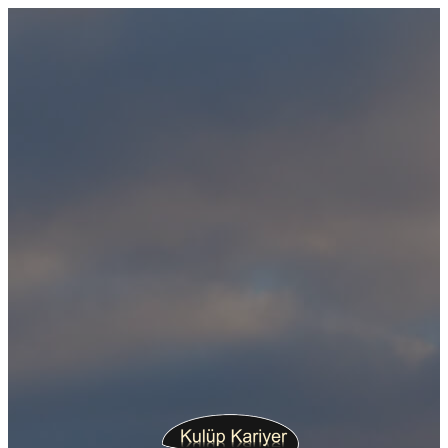
İçeriğe
geç