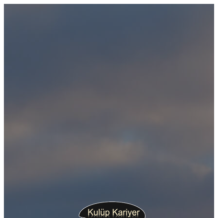
İçeriğe
geç