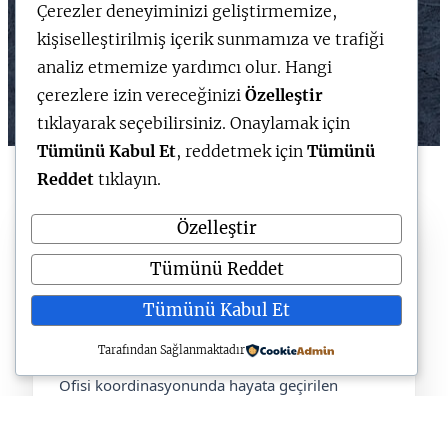
Çerezler deneyiminizi geliştirmemize,
kişiselleştirilmiş içerik sunmamıza ve trafiği
analiz etmemize yardımcı olur. Hangi
çerezlere izin vereceğinizi
Özelleştir
tıklayarak seçebilirsiniz. Onaylamak için
Tümünü Kabul Et
, reddetmek için
Tümünü
Reddet
tıklayın.
Özelleştir
KariyerPlus • Güncel İlanlar
Tümünü Reddet
Kariyer Kapısı Üzerinden
Tümünü Kabul Et
Anlık İş ve Staj İlanları
Tarafından Sağlanmaktadır
Türkiye Cumhuriyeti Cumhurbaşkanlığı İletişim
Ofisi koordinasyonunda hayata geçirilen
Kariyer Kapısı
, kamu ve özel sektördeki staj ve
iş ilanlarına tek merkezden erişim sağlayan